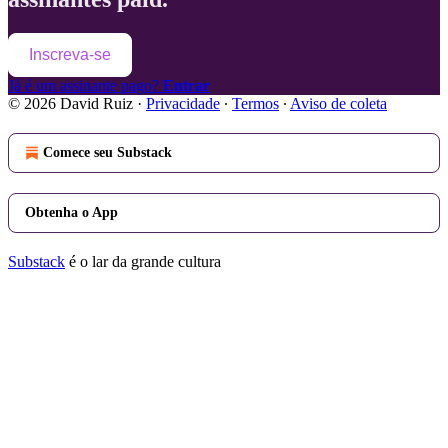
Inscreva-se
Já é um assinante pago?
Entrar
© 2026 David Ruiz
·
Privacidade
∙
Termos
∙
Aviso de coleta
Comece seu Substack
Obtenha o App
Substack
é o lar da grande cultura