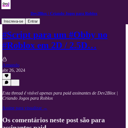
Dev2Blox | Criando Jogos para Roblox
Roblox Studio e Programação
Inscreva-se
Entrar
#Script para um #Obby no
#Roblox em 2D / 2.5D…
Armando
abr 26, 2024
Esta thread é visível apenas para paid assinantes de Dev2Blox |
Criando Jogos para Roblox
Assine para visualizar →
Os comentários neste post são para
assinantes paid.