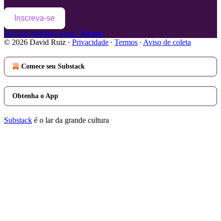
Inscreva-se
Já é um assinante pago?
Entrar
© 2026 David Ruiz
·
Privacidade
∙
Termos
∙
Aviso de coleta
Comece seu Substack
Obtenha o App
Substack
é o lar da grande cultura