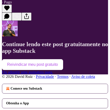
∙ Pago
Continue lendo este post gratuitamente no
app Substack
Reivindicar meu post gratuito
Ou adquirir uma assinatura paga.
© 2026 David Ruiz
·
Privacidade
∙
Termos
∙
Aviso de coleta
Comece seu Substack
Obtenha o App