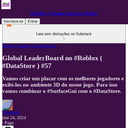
Dev2Blox | Criando Jogos para Roblox
Inscreva-se
Entrar
Leia sem distrações no Substack
Roblox Studio e Programação
Global LeaderBoard no #Roblox (
#DataStore ) #57
Vamos criar um placar com os melhores jogadores e
exibí-los no ambiente 3D do nosso jogo. Para isso
vamos combinar o #SurfaceGui com o #DataStore.
Armando
mai 24, 2024
∙ Pago