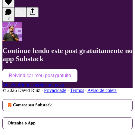
2
Continue lendo este post gratuitamente no
app Substack
Reivindicar meu post gratuito
Ou adquirir uma assinatura paga.
© 2026 David Ruiz
·
Privacidade
∙
Termos
∙
Aviso de coleta
Comece seu Substack
Obtenha o App