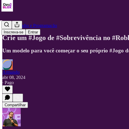
Roblox Studio e Programação
Inscreva-se
Entrar
Crie um #Jogo de #Sobrevivência no #Robl
Um modelo para você começar o seu próprio #Jogo de
Armando
abr 08, 2024
∙ Pago
Compartilhar