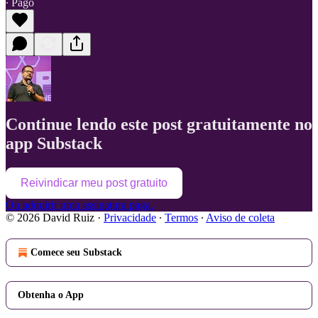
∙ Pago
Continue lendo este post gratuitamente no
app Substack
Reivindicar meu post gratuito
Ou adquirir uma assinatura paga.
© 2026 David Ruiz
·
Privacidade
∙
Termos
∙
Aviso de coleta
Comece seu Substack
Obtenha o App