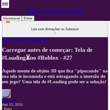
Dev2Blox | Criando Jogos para Roblox
Inscreva-se
Entrar
Leia sem distrações no Substack
Roblox Studio e Programação
Carregue antes de começar: Tela de
#Loading⏳no #Roblox - #27
Aquele monte de objeto 3D que fica "pipocando" na
sua tela te incomoda e está estragando a imersão do
seu jogo? Uma tela de #Loading pode ser a solução!
Armando
mar 15, 2024
∙ Pago