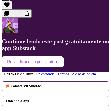
Continue lendo este post gratuitamente no
app Substack
Reivindicar meu post gratuito
Ou adquirir uma assinatura paga.
© 2026 David Ruiz
·
Privacidade
∙
Termos
∙
Aviso de coleta
Comece seu Substack
Obtenha o App